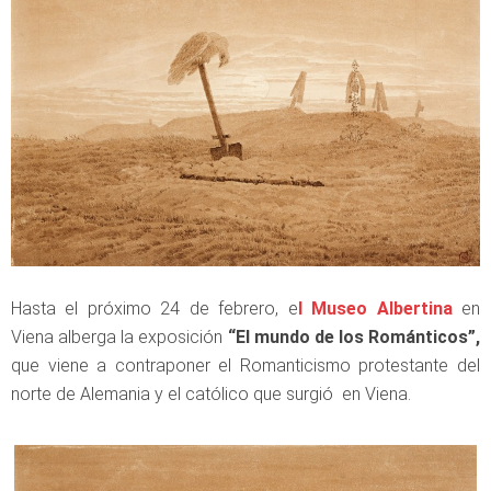
Hasta el próximo 24 de febrero, e
l Museo Albertina
en
Viena alberga la exposición
“El mundo de los Románticos”,
que viene a contraponer el Romanticismo protestante del
norte de Alemania y el católico que surgió en Viena.