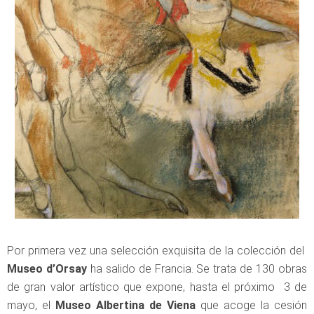
Por primera vez una selección exquisita de la colección del
Museo d’Orsay
ha salido de Francia. Se trata de 130 obras
de gran valor artístico que expone, hasta el próximo 3 de
mayo, el
Museo Albertina de Viena
que acoge la cesión