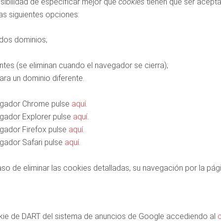
osibilidad de especificar mejor qué
cookies
tienen que ser acepta
s siguientes opciones:
dos dominios;
tes (se eliminan cuando el navegador se cierra);
ara un dominio diferente.
egador Chrome pulse
aquí
.
gador Explorer pulse
aquí
.
gador Firefox pulse
aquí
.
gador Safari pulse
aquí
.
so de eliminar las cookies detalladas, su navegación por la pá
ookie de DART del sistema de anuncios de Google accediendo al