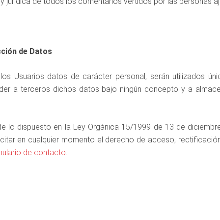
 y jurídica de todos los comentarios vertidos por las personas aj
cción de Datos
los Usuarios datos de carácter personal, serán utilizados ún
der a terceros dichos datos bajo ningún concepto y a almacen
e lo dispuesto en la Ley Orgánica 15/1999 de 13 de diciembr
ercitar en cualquier momento el derecho de acceso, rectificació
mulario de contacto
.