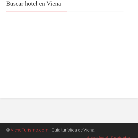
Buscar hotel en Viena
©
VienaTurismo.com
- Guía turística de Viena.