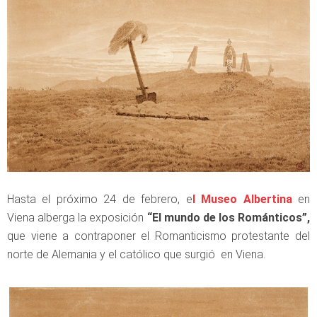
Hasta el próximo 24 de febrero, e
l Museo Albertina
en
Viena alberga la exposición
“El mundo de los Románticos”,
que viene a contraponer el Romanticismo protestante del
norte de Alemania y el católico que surgió en Viena.