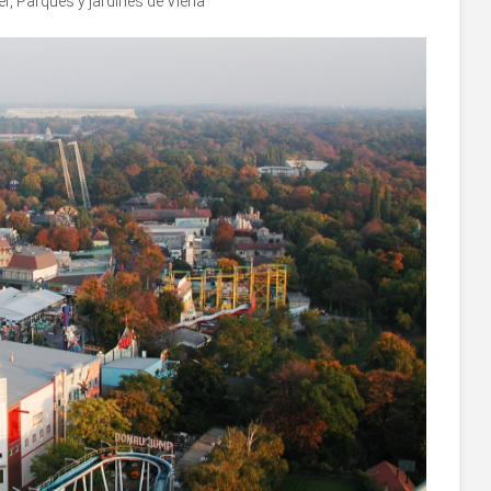
er
,
Parques y jardines de Viena