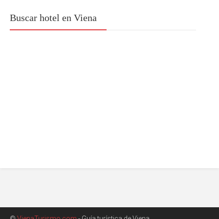
Buscar hotel en Viena
©
VienaTurismo.com
- Guía turística de Viena.