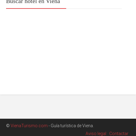
Buscar hotel en Viena
©
VienaTurismo.com
- Guía turística de Viena.
Aviso legal
Contactar