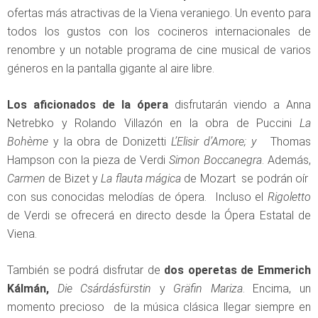
ofertas más atractivas de la Viena veraniego. Un evento para
todos los gustos con los cocineros internacionales de
renombre y un notable programa de cine musical de varios
géneros en la pantalla gigante al aire libre.
Los aficionados de la ópera
disfrutarán viendo a Anna
Netrebko y Rolando Villazón en la obra de Puccini
La
Bohème
y la obra de Donizetti
L’Elisir d’Amore; y
Thomas
Hampson con la pieza de Verdi
Simon Boccanegra
. Además,
Carmen
de Bizet y
La flauta mágica
de Mozart se podrán oír
con sus conocidas melodías de ópera. Incluso el
Rigoletto
de Verdi se ofrecerá en directo desde la Ópera Estatal de
Viena.
También se podrá disfrutar de
dos operetas de Emmerich
Kálmán,
Die Csárdásfürstin
y
Gräfin Mariza
. Encima, un
momento precioso de la música clásica llegar siempre en