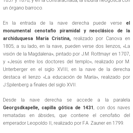
1857 y 1870, y en la contrafachada, la tribuna neogótica con
un órgano barroco.
En la entrada de la nave derecha puede verse
el
monumental cenotafio piramidal y neoclásico de la
archiduquesa María Cristina,
realizado por Canova en
1805; a su lado, en la nave, pueden verse dos lienzos, «La
visión de la Magdalena», pintado por J.M. Rottmayr en 1707,
y «Jesús entre los doctores del templo», realizado por M.
Unterberger en el siglo XVIII; en la nave de la derecha
destaca el lienzo «La educación de María», realizado por
J.Spilenberg a finales del siglo XVII.
Desde la nave derecha se accede a la paralela
Georgsdkapelle, capilla gótica de 1431
, con dos naves
rematadas en ábsides, que contiene el cenofatio del
emperador Leopoldo II, realizado por F.A. Zauner en 1799.